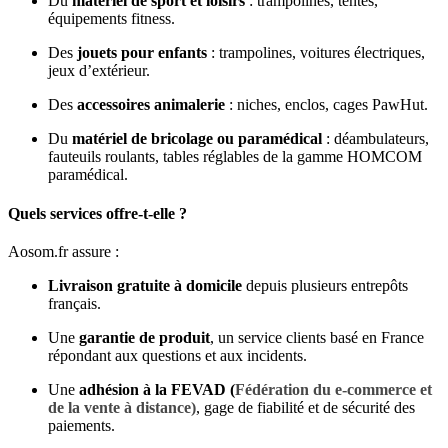
Du
matériel de sport et loisirs
: trampolines, tentes,
équipements fitness.
Des
jouets pour enfants
: trampolines, voitures électriques,
jeux d’extérieur.
Des
accessoires animalerie
: niches, enclos, cages PawHut.
Du
matériel de bricolage ou paramédical
: déambulateurs,
fauteuils roulants, tables réglables de la gamme HOMCOM
paramédical.
Quels services offre‑t‑elle ?
Aosom.fr assure :
Livraison gratuite à domicile
depuis plusieurs entrepôts
français.
Une
garantie de produit
, un service clients basé en France
répondant aux questions et aux incidents.
Une
adhésion à la FEVAD
(
Fédération du e-commerce et
de la vente à distance
)
, gage de fiabilité et de sécurité des
paiements.