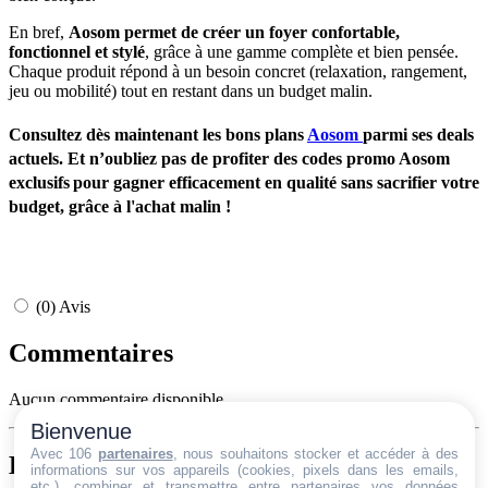
En bref,
Aosom permet de créer un foyer confortable,
fonctionnel et
stylé
, grâce à une gamme complète et bien pensée.
Chaque produit répond à un besoin concret (relaxation, rangement,
jeu ou mobilité) tout en restant dans un budget malin.
Consultez dès maintenant les
bons plans
Aosom
parmi ses deals
actuels. Et n’oubliez pas de profiter des
codes promo Aosom
exclusifs pour gagner efficacement en qualité sans sacrifier votre
budget, grâce à l'achat malin !
(0) Avis
Commentaires
Aucun commentaire disponible.
Bienvenue
Avec 106
partenaires
, nous souhaitons stocker et accéder à des
Laisser un commentaire
informations sur vos appareils (cookies, pixels dans les emails,
etc.), combiner et transmettre entre partenaires vos données